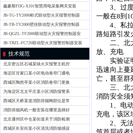
3、过度充
鑫豪斯FDG-X101智慧用电采集网关安装
一般在8到1
JB-TG-TY2000柜式联动型火灾报警控制器
4、私拉电
JB-TB-TY2000壁挂联动型火灾报警控制器
路短路引发
JB-QGZL-TF2000联动型火灾报警控制器安
二、北大青
JB-TBZL-FC726联动型火灾报警控制器安装
放、充电
技术规范
实验证明，
北京密云区石城某镇火灾报警主机控
迅速向上蔓
海淀区甘家口某小区电动卷帘门通电
亡，甚至群
西城区陶然亭某小区消防卷帘门更换
三、北大青
为海淀区北太平庄某小区消防报警系
消防安全须
西城区天桥某道消防排烟阀部位是常
1、电动车
消防排烟风机一般安装在哪里选择好
充电，该区
北京通州区中仓某街道关于消防检测
2、无法设
西城区长安街某小区清洗消防烟感设
筑首层或者