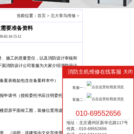
当前位置：
首页
>
北大青鸟维修
>
收需要准备资料
02-16 15:12
、施工的质量责任，以及消防设计审核和
下面消防设计公司客服为大家介绍消防设计
消防主机维修在线客服
关闭
备案表格如包含在备案样本中）
客服一：
报申请书（授权委托书应注明委托人的职
客服二：
楼层原平面竣工图，装修位置用虚实线标
010-69552656
地址：北京通州区新华北路117号
传真：010-69552656
章。（说明：该建筑由文化宫使用、管理