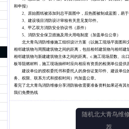
和申报）
2、原始图纸被添加到总平面图中，后热图被制成蓝图，易于保存
1
2
3
3、建设项目消防设计审核有关意见复印件。
4、甲乙双方消防安全协议书（原件）
5、消防安全保卫措施及用火用电制度（加盖单位公章）
装
北大青鸟消防维修施工组织设计方案（以施工现场平面图和文字
相邻建筑物与周围建筑物之间的距离，包括相邻建筑物与相邻建
相邻建筑物与新建建筑物主体之间的距离。c.施工现场层数、出
板等阻燃材料，施工现场抽样时应向相应有资质的检测单位提供原
建设单位的授权委托书和委托人的身份证复印件、建设单位的
务、权限、联系方式和授权时间）均加盖公章。
看完了北大青鸟消防维修分享消防验收需要准备资料如果还有其
我们免费热线
随机北大青鸟维
荐